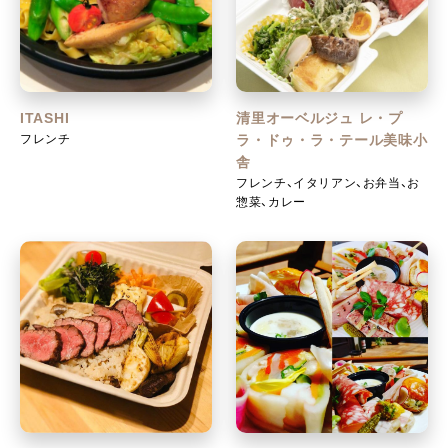
ITASHI
清里オーベルジュ レ・プ
フレンチ
ラ・ドゥ・ラ・テール美味小
舎
フレンチ、イタリアン、お弁当、お
惣菜、カレー