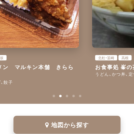
北杜・韮崎
高根
お食事処 峯の茶屋
うどん、かつ丼、定食、弁当
地図から探す