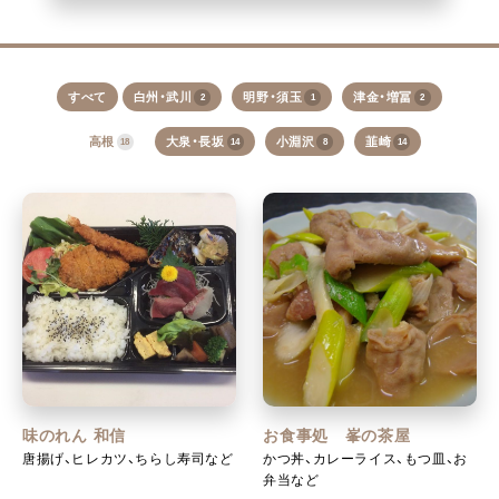
すべて
白州・武川
明野・須玉
津金・増冨
2
1
2
高根
大泉・長坂
小淵沢
韮崎
18
14
8
14
味のれん 和信
お食事処 峯の茶屋
唐揚げ、ヒレカツ、ちらし寿司など
かつ丼、カレーライス、もつ皿、お
弁当など