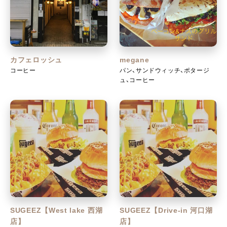
カフェロッシュ
megane
コーヒー
パン、サンドウィッチ、ポタージ
ュ、コーヒー
SUGEEZ【West lake 西湖
SUGEEZ【Drive-in 河口湖
店】
店】